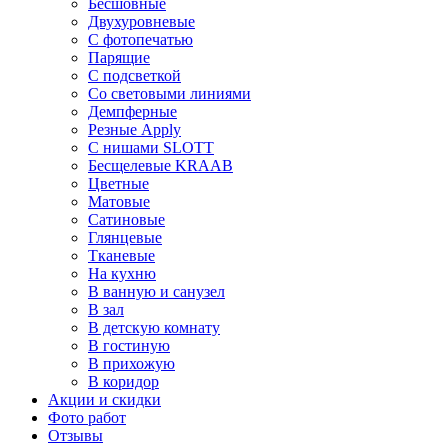
Бесшовные
Двухуровневые
С фотопечатью
Парящие
С подсветкой
Со световыми линиями
Демпферные
Резные Apply
С нишами SLOTT
Бесщелевые KRAAB
Цветные
Матовые
Сатиновые
Глянцевые
Тканевые
На кухню
В ванную и санузел
В зал
В детскую комнату
В гостиную
В прихожую
В коридор
Акции и скидки
Фото работ
Отзывы