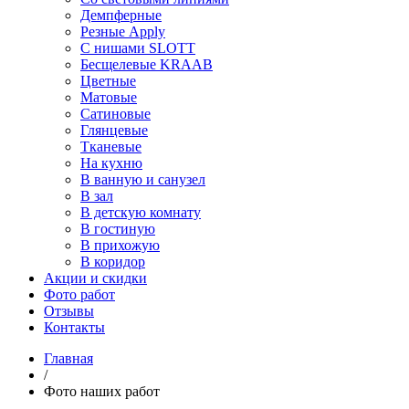
Демпферные
Резные Apply
С нишами SLOTT
Бесщелевые KRAAB
Цветные
Матовые
Сатиновые
Глянцевые
Тканевые
На кухню
В ванную и санузел
В зал
В детскую комнату
В гостиную
В прихожую
В коридор
Акции и скидки
Фото работ
Отзывы
Контакты
Главная
/
Фото наших работ