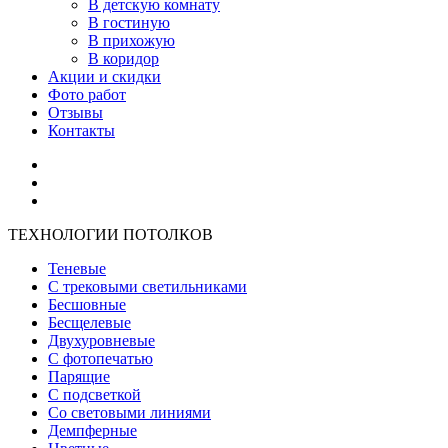
В детскую комнату
В гостиную
В прихожую
В коридор
Акции и скидки
Фото работ
Отзывы
Контакты
ТЕХНОЛОГИИ ПОТОЛКОВ
Теневые
С трековыми светильниками
Бесшовные
Бесщелевые
Двухуровневые
С фотопечатью
Парящие
С подсветкой
Со световыми линиями
Демпферные