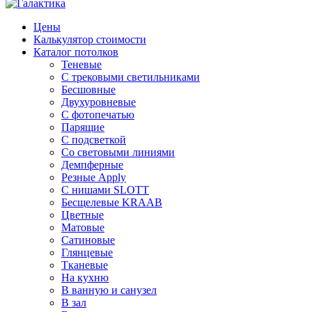
Цены
Калькулятор стоимости
Каталог потолков
Теневые
С трековыми светильниками
Бесшовные
Двухуровневые
С фотопечатью
Парящие
С подсветкой
Со световыми линиями
Демпферные
Резные Apply
С нишами SLOTT
Бесщелевые KRAAB
Цветные
Матовые
Сатиновые
Глянцевые
Тканевые
На кухню
В ванную и санузел
В зал