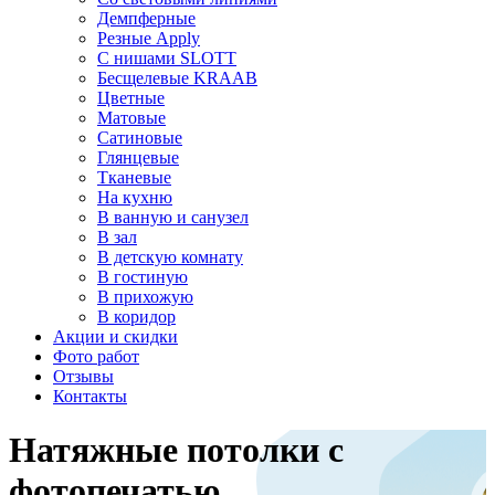
Демпферные
Резные Apply
С нишами SLOTT
Бесщелевые KRAAB
Цветные
Матовые
Сатиновые
Глянцевые
Тканевые
На кухню
В ванную и санузел
В зал
В детскую комнату
В гостиную
В прихожую
В коридор
Акции и скидки
Фото работ
Отзывы
Контакты
Натяжные потолки с
фотопечатью