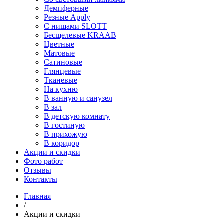
Демпферные
Резные Apply
С нишами SLOTT
Бесщелевые KRAAB
Цветные
Матовые
Сатиновые
Глянцевые
Тканевые
На кухню
В ванную и санузел
В зал
В детскую комнату
В гостиную
В прихожую
В коридор
Акции и скидки
Фото работ
Отзывы
Контакты
Главная
/
Акции и скидки