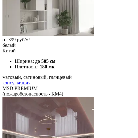
от
399
руб/м²
белый
Китай
Ширина:
до 505 см
Плотность:
180 мк
матовый, сатиновый, глянцевый
консультация
MSD PREMIUM
(пожаробезопасность - КМ4)