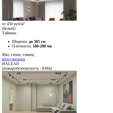
от
450
руб/м²
(белый)
Тайвань
Ширина:
до 505 см
Плотность:
180-200 мк
Мат, сатин, глянец
консультация
HALEAD
(пожаробезопасность - КМ4)