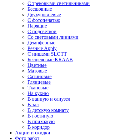
С трековыми светильниками
Бесшовные
Двухуровневые
С фотопечатью
Парящие
С подсветкой
Со световыми линиями
Демпферные
Резные Apply
С нишами SLOTT
Бесщелевые KRAAB
Цветные
Матовые
Сатиновые
Глянцевые
Тканевые
На кухню
В ванную и санузел
В зал
В детскую комнату
В гостиную
В прихожую
В коридор
Акции и скидки
Фото работ