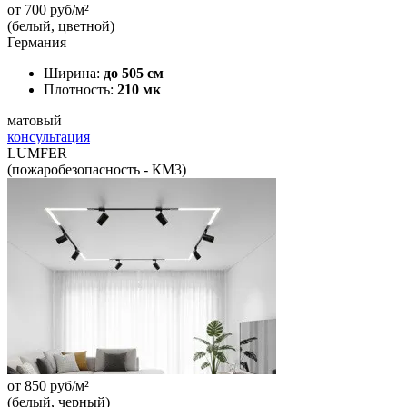
от
700
руб/м²
(белый, цветной)
Германия
Ширина:
до 505 см
Плотность:
210 мк
матовый
консультация
LUMFER
(пожаробезопасность - КМ3)
от
850
руб/м²
(белый, черный)