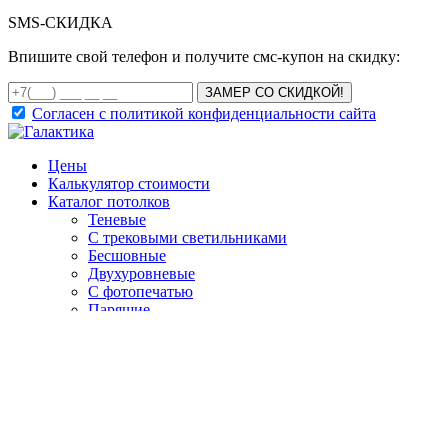
SMS-
СКИДКА
Впишите свой телефон и получите смс-купон на скидку:
ЗАМЕР СО СКИДКОЙ!
Согласен с политикой конфиденциальности сайта
Цены
Калькулятор стоимости
Каталог потолков
Теневые
С трековыми светильниками
Бесшовные
Двухуровневые
С фотопечатью
Парящие
С подсветкой
Со световыми линиями
Демпферные
Резные Apply
С нишами SLOTT
Бесщелевые KRAAB
Цветные