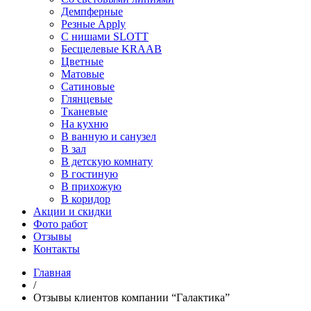
Демпферные
Резные Apply
С нишами SLOTT
Бесщелевые KRAAB
Цветные
Матовые
Сатиновые
Глянцевые
Тканевые
На кухню
В ванную и санузел
В зал
В детскую комнату
В гостиную
В прихожую
В коридор
Акции и скидки
Фото работ
Отзывы
Контакты
Главная
/
Отзывы клиентов компании “Галактика”