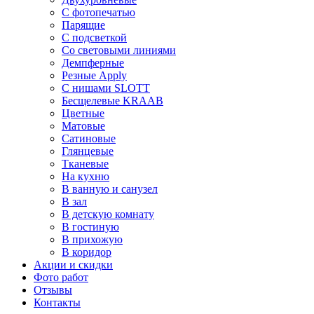
С фотопечатью
Парящие
С подсветкой
Со световыми линиями
Демпферные
Резные Apply
С нишами SLOTT
Бесщелевые KRAAB
Цветные
Матовые
Сатиновые
Глянцевые
Тканевые
На кухню
В ванную и санузел
В зал
В детскую комнату
В гостиную
В прихожую
В коридор
Акции и скидки
Фото работ
Отзывы
Контакты