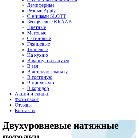
Демпферные
Резные Apply
С нишами SLOTT
Бесщелевые KRAAB
Цветные
Матовые
Сатиновые
Глянцевые
Тканевые
На кухню
В ванную и санузел
В зал
В детскую комнату
В гостиную
В прихожую
В коридор
Акции и скидки
Фото работ
Отзывы
Контакты
Двухуровневые натяжные
потолки